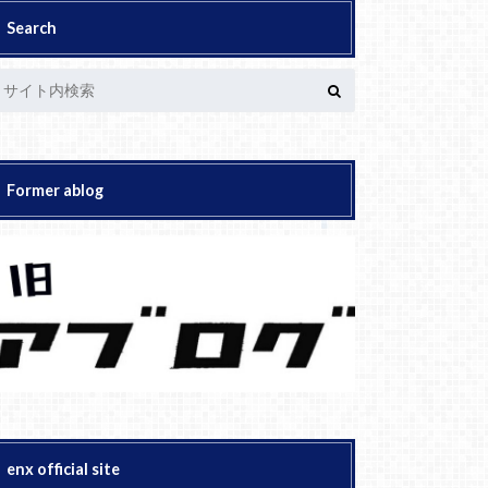
Search
Former ablog
enx official site