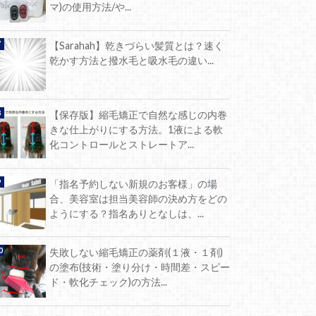
マ)の使用方法/や...
【Sarahah】乾きづらい髪質とは？速く
乾かす方法と撥水毛と吸水毛の違い...
【保存版】縮毛矯正で自然な感じの内巻
きな仕上がりにする方法。1液による軟
化コントロールとストレートア...
「指名予約しない新規のお客様」の場
合、美容室は担当美容師の決め方をどの
ようにする？指名ありとなしは、...
失敗しない縮毛矯正の薬剤(１液・１剤)
の塗布(技術・塗り分け・時間差・スピー
ド・軟化チェック)の方法...