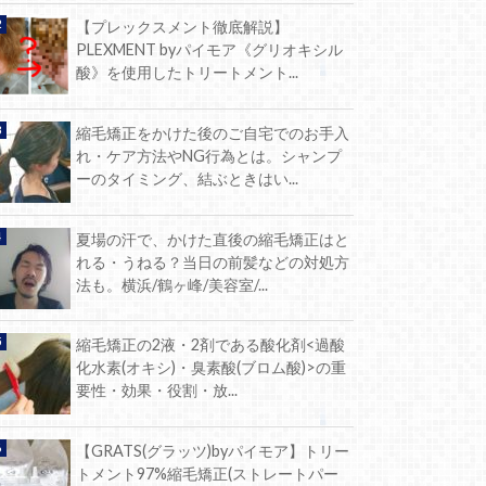
【プレックスメント徹底解説】
PLEXMENT byパイモア《グリオキシル
酸》を使用したトリートメント...
縮毛矯正をかけた後のご自宅でのお手入
れ・ケア方法やNG行為とは。シャンプ
ーのタイミング、結ぶときはい...
夏場の汗で、かけた直後の縮毛矯正はと
れる・うねる？当日の前髪などの対処方
法も。横浜/鶴ヶ峰/美容室/...
縮毛矯正の2液・2剤である酸化剤<過酸
化水素(オキシ)・臭素酸(ブロム酸)>の重
要性・効果・役割・放...
【GRATS(グラッツ)byパイモア】トリー
トメント97%縮毛矯正(ストレートパー