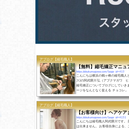
アブログ【縮毛職人】
【無料】縮毛矯正マニュ
https://abukumagawa.com/?page_id=415
こんにちは横浜の鶴ヶ峰の縮毛職人と
ス)の阿武隈川 弘（アブクマガワ 
縮毛矯正についてブログにしていきま
ージをなんとなく捉える チョコレ...
アブログ【縮毛職人】
【お客様向け】ヘアケア
https://abukumagawa.com/?page_id=4151
こんにちは縮毛職人阿武隈川です。 
は出来ません。 お客様自身による、