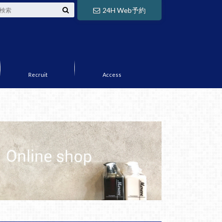
24H Web予約
Recruit
Access