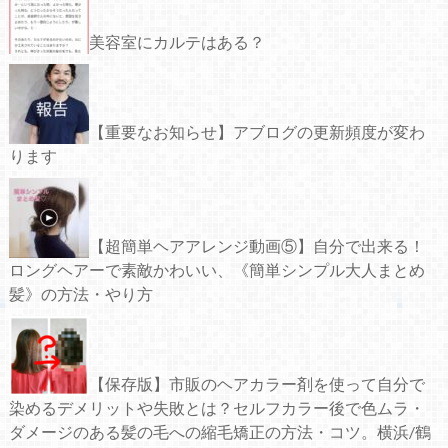
美容室にカルテはある？
【重要なお知らせ】アブログの更新頻度が変わ
ります
【超簡単ヘアアレンジ動画⑤】自分で出来る！
ロングヘアーで素敵かわいい、《簡単シンプル大人まとめ
髪》の方法・やり方
【保存版】市販のヘアカラー剤を使って自分で
染めるデメリットや失敗とは？セルフカラー後で色ムラ・
ダメージのある髪の毛への縮毛矯正の方法・コツ。横浜/鶴