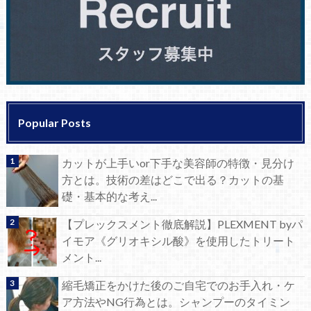
Popular Posts
カットが上手いor下手な美容師の特徴・見分け
方とは。技術の差はどこで出る？カットの基
礎・基本的な考え...
【プレックスメント徹底解説】PLEXMENT byパ
イモア《グリオキシル酸》を使用したトリート
メント...
縮毛矯正をかけた後のご自宅でのお手入れ・ケ
ア方法やNG行為とは。シャンプーのタイミン