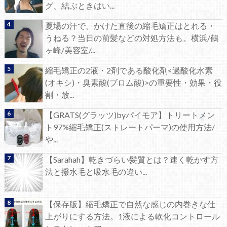
グ、結ぶときはい...
夏場の汗で、かけた直後の縮毛矯正はとれる・
うねる？当日の前髪などの対処方法も。横浜/鶴
ヶ峰/美容室/...
縮毛矯正の2液・2剤である酸化剤<過酸化水素
(オキシ)・臭素酸(ブロム酸)>の重要性・効果・役
割・放...
【GRATS(グラッツ)byパイモア】トリートメン
ト97%縮毛矯正(ストレートパーマ)の使用方法/
や...
【Sarahah】乾きづらい髪質とは？速く乾かす方
法と撥水毛と吸水毛の違い...
【保存版】縮毛矯正で自然な感じの内巻きな仕
上がりにする方法。1液による軟化コントロール