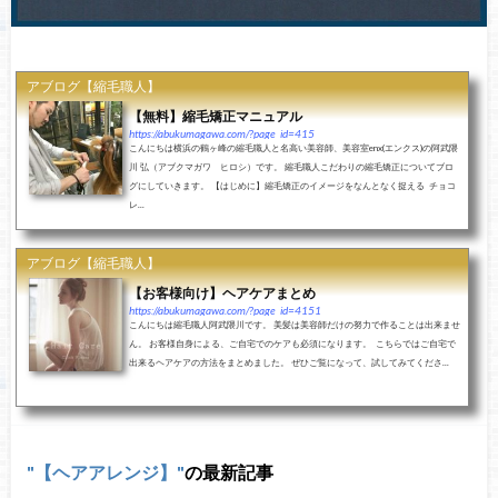
アブログ【縮毛職人】
【無料】縮毛矯正マニュアル
https://abukumagawa.com/?page_id=415
こんにちは横浜の鶴ヶ峰の縮毛職人と名高い美容師、美容室enx(エンクス)の阿武隈
川 弘（アブクマガワ ヒロシ）です。 縮毛職人こだわりの縮毛矯正についてブロ
グにしていきます。 【はじめに】縮毛矯正のイメージをなんとなく捉える チョコ
レ...
アブログ【縮毛職人】
【お客様向け】ヘアケアまとめ
https://abukumagawa.com/?page_id=4151
こんにちは縮毛職人阿武隈川です。 美髪は美容師だけの努力で作ることは出来ませ
ん。 お客様自身による、ご自宅でのケアも必須になります。 こちらではご自宅で
出来るヘアケアの方法をまとめました。 ぜひご覧になって、試してみてくださ...
【ヘアアレンジ】
の最新記事