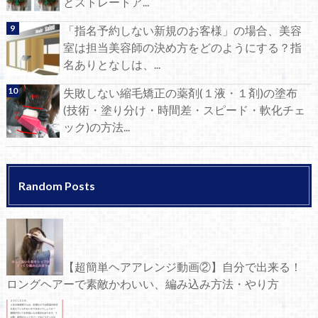
とストレートア...
「指名予約しない新規のお客様」の場合、美容
室は担当美容師の決め方をどのようにする？指
名ありとなしは、...
失敗しない縮毛矯正の薬剤(１液・１剤)の塗布
(技術・塗り分け・時間差・スピード・軟化チェ
ック)の方法...
Random Posts
【超簡単ヘアアレンジ動画②】自分で出来る！
ロングヘアーで素敵かわいい、編み込み方法・やり方