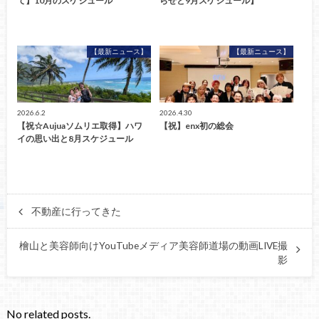
て】10月のスケジュール
らせと9月スケジュール】
【最新ニュース】
【最新ニュース】
2026.6.2
2026.4.30
【祝☆Aujuaソムリエ取得】ハワ
【祝】enx初の総会
イの思い出と8月スケジュール
不動産に行ってきた
檜山と美容師向けYouTubeメディア美容師道場の動画LIVE撮
影
No related posts.