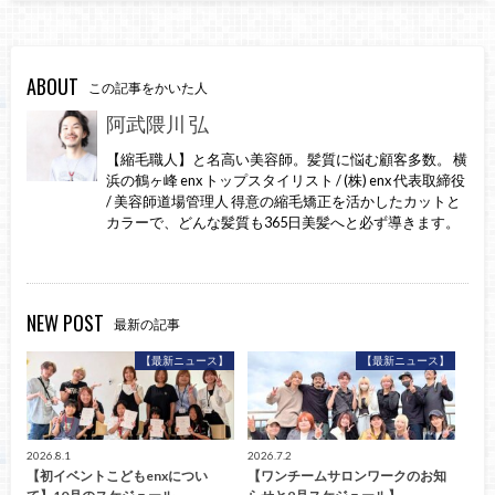
ABOUT
この記事をかいた人
阿武隈川 弘
【縮毛職人】と名高い美容師。髪質に悩む顧客多数。 横
浜の鶴ヶ峰 enx トップスタイリスト / (株) enx 代表取締役
/ 美容師道場管理人 得意の縮毛矯正を活かしたカットと
カラーで、どんな髪質も365日美髪へと必ず導きます。
NEW POST
最新の記事
【最新ニュース】
【最新ニュース】
2026.8.1
2026.7.2
【初イベントこどもenxについ
【ワンチームサロンワークのお知