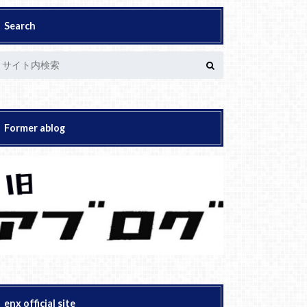
Search
Former ablog
enx official site