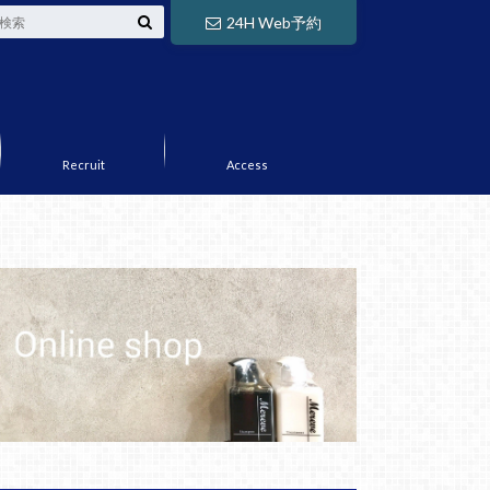
24H Web予約
Recruit
Access