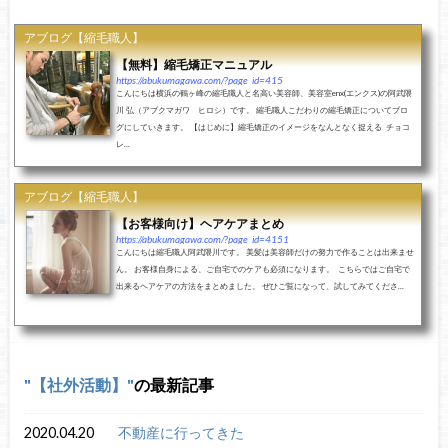
アブログ【縮毛職人】
【無料】縮毛矯正マニュアル
https://abukumagawa.com/?page_id=415
こんにちは横浜の鶴ヶ峰の縮毛職人と名高い美容師、美容室enx(エンクス)の阿武隈
川 弘（アブクマガワ ヒロシ）です。 縮毛職人こだわりの縮毛矯正についてブロ
グにしていきます。 【はじめに】縮毛矯正のイメージをなんとなく捉える チョコ
レ...
アブログ【縮毛職人】
【お客様向け】ヘアケアまとめ
https://abukumagawa.com/?page_id=4151
こんにちは縮毛職人阿武隈川です。 美髪は美容師だけの努力で作ることは出来ませ
ん。 お客様自身による、ご自宅でのケアも必須になります。 こちらではご自宅で
出来るヘアケアの方法をまとめました。 ぜひご覧になって、試してみてくださ...
【社外活動】
の最新記事
2020.04.20
不動産に行ってきた