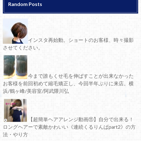
Random Posts
インスタ再始動。ショートのお客様、時々撮影
させてください。
今まで誰もくせ毛を伸ばすことが出来なかった
お客様を前回初めて縮毛矯正し、今回半年ぶりに来店。横
浜/鶴ヶ峰/美容室/阿武隈川弘
【超簡単ヘアアレンジ動画⑪】自分で出来る！
ロングヘアーで素敵かわいい《連続くるりんぱpart2》の方
法・やり方