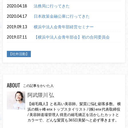
2020.04.18
法務局に行ってきた
2020.04.17
日本政策金融公庫に行ってきた
2019.09.13
横浜中法人会青年部経営セミナー
2019.07.11
【横浜中法人会青年部会】初の合同委員会
【社外活動】
ABOUT
この記事をかいた人
阿武隈川 弘
【縮毛職人】と名高い美容師。髪質に悩む顧客多数。 横
浜の鶴ヶ峰 enx トップスタイリスト / (株) enx 代表取締役
/ 美容師道場管理人 得意の縮毛矯正を活かしたカットと
カラーで、どんな髪質も365日美髪へと必ず導きます。