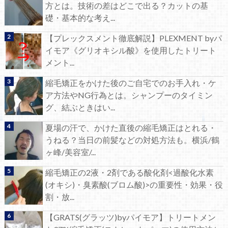
方とは。技術の差はどこで出る？カットの基
礎・基本的な考え...
【プレックスメント徹底解説】PLEXMENT byパ
イモア《グリオキシル酸》を使用したトリート
メント...
縮毛矯正をかけた後のご自宅でのお手入れ・ケ
ア方法やNG行為とは。シャンプーのタイミン
グ、結ぶときはい...
夏場の汗で、かけた直後の縮毛矯正はとれる・
うねる？当日の前髪などの対処方法も。横浜/鶴
ヶ峰/美容室/...
縮毛矯正の2液・2剤である酸化剤<過酸化水素
(オキシ)・臭素酸(ブロム酸)>の重要性・効果・役
割・放...
【GRATS(グラッツ)byパイモア】トリートメン