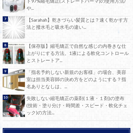
ト97%縮毛矯正(ストレートパーマ)の使用方法/
や...
【Sarahah】乾きづらい髪質とは？速く乾かす方
法と撥水毛と吸水毛の違い...
【保存版】縮毛矯正で自然な感じの内巻きな仕
上がりにする方法。1液による軟化コントロール
とストレートア...
「指名予約しない新規のお客様」の場合、美容
室は担当美容師の決め方をどのようにする？指
名ありとなしは、...
失敗しない縮毛矯正の薬剤(１液・１剤)の塗布
(技術・塗り分け・時間差・スピード・軟化チェ
ック)の方法...