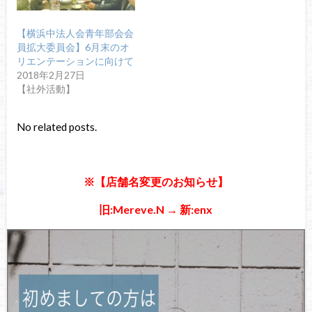
【横浜中法人会青年部会会
員拡大委員会】6月末のオ
リエンテーションに向けて
2018年2月27日
【社外活動】
No related posts.
※【店舗名変更のお知らせ】
旧:Mereve.N → 新:enx