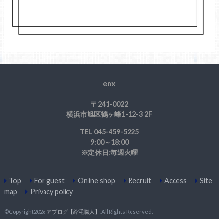
enx
〒241-0022
横浜市旭区鶴ヶ峰1-12-3 2F
TEL 045-459-5225
9:00～18:00
※定休日:毎週火曜
Top
For guest
Online shop
Recruit
Access
Site
map
Privacy policy
©Copyright2026
アブログ【縮毛職人】
.All Rights Reserved.