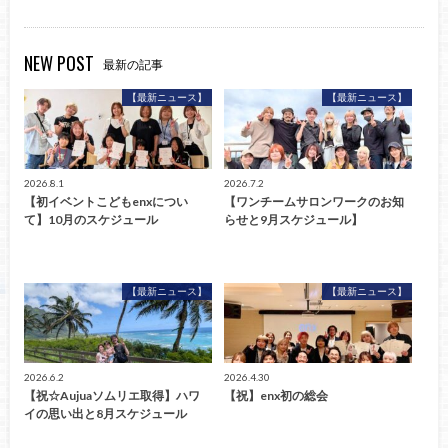
NEW POST
最新の記事
【最新ニュース】
【最新ニュース】
2026.8.1
2026.7.2
【初イベントこどもenxについ
【ワンチームサロンワークのお知
て】10月のスケジュール
らせと9月スケジュール】
【最新ニュース】
【最新ニュース】
2026.6.2
2026.4.30
【祝☆Aujuaソムリエ取得】ハワ
【祝】enx初の総会
イの思い出と8月スケジュール