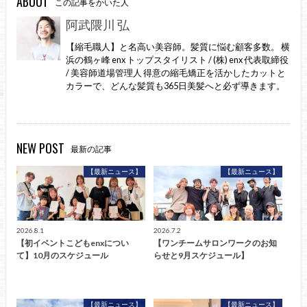
ABOUT
この記事をかいた人
阿武隈川 弘
【縮毛職人】と名高い美容師。髪質に悩む顧客多数。 横
浜の鶴ヶ峰 enx トップスタイリスト / (株) enx 代表取締役
/ 美容師道場管理人 得意の縮毛矯正を活かしたカットと
カラーで、どんな髪質も365日美髪へと必ず導きます。
NEW POST
最新の記事
【最新ニュース】
【最新ニュース】
2026.8.1
2026.7.2
【初イベントこどもenxについ
【ワンチームサロンワークのお知
て】10月のスケジュール
らせと9月スケジュール】
【最新ニュース】
【最新ニュース】