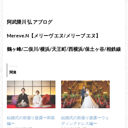
阿武隈川 弘 アブログ
Mereve.N【メリーヴ エヌ/メリーブ エヌ】
鶴ヶ峰/二俣川/横浜/天王町/西横浜/保土ヶ谷/相鉄線
関連
結婚式の前撮り披露〜和装
結婚式の前撮り披露〜ウェ
編〜
ディングドレス編〜