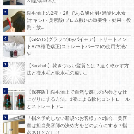
ヶ峰/美容室/...
縮毛矯正の2液・2剤である酸化剤<過酸化水素
(オキシ)・臭素酸(ブロム酸)>の重要性・効果・役
割・放...
【GRATS(グラッツ)byパイモア】トリートメン
ト97%縮毛矯正(ストレートパーマ)の使用方法/
や...
【Sarahah】乾きづらい髪質とは？速く乾かす方
法と撥水毛と吸水毛の違い...
【保存版】縮毛矯正で自然な感じの内巻きな仕
上がりにする方法。1液による軟化コントロール
とストレートア...
「指名予約しない新規のお客様」の場合、美容
室は担当美容師の決め方をどのようにする？指
名ありとなしは、...