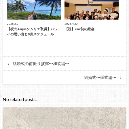
2026.6.2
2026.4.30
【祝☆Aujuaソムリエ取得】ハワ
【祝】enx初の総会
イの思い出と8月スケジュール
結婚式の前撮り披露〜和装編〜
結婚式〜挙式編〜
No related posts.