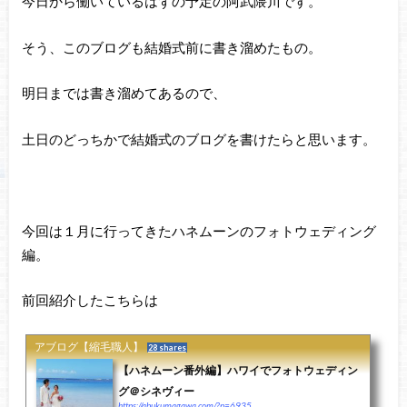
今日から働いているはずの予定の阿武隈川です。
そう、このブログも結婚式前に書き溜めたもの。
明日までは書き溜めてあるので、
土日のどっちかで結婚式のブログを書けたらと思います。
今回は１月に行ってきたハネムーンのフォトウェディング
編。
前回紹介したこちらは
アブログ【縮毛職人】
28 shares
【ハネムーン番外編】ハワイでフォトウェディン
グ＠シネヴィー
https://abukumagawa.com/?p=6935