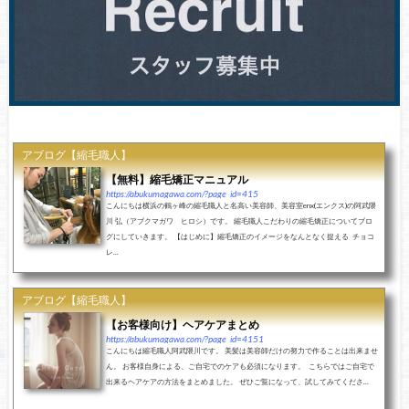
アブログ【縮毛職人】
【無料】縮毛矯正マニュアル
https://abukumagawa.com/?page_id=415
こんにちは横浜の鶴ヶ峰の縮毛職人と名高い美容師、美容室enx(エンクス)の阿武隈
川 弘（アブクマガワ ヒロシ）です。 縮毛職人こだわりの縮毛矯正についてブロ
グにしていきます。 【はじめに】縮毛矯正のイメージをなんとなく捉える チョコ
レ...
アブログ【縮毛職人】
【お客様向け】ヘアケアまとめ
https://abukumagawa.com/?page_id=4151
こんにちは縮毛職人阿武隈川です。 美髪は美容師だけの努力で作ることは出来ませ
ん。 お客様自身による、ご自宅でのケアも必須になります。 こちらではご自宅で
出来るヘアケアの方法をまとめました。 ぜひご覧になって、試してみてくださ...