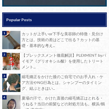
Popular Posts
カットが上手いor下手な美容師の特徴・見分け
方とは。技術の差はどこで出る？カットの基
礎・基本的な考え...
【プレックスメント徹底解説】PLEXMENT byパ
イモア《グリオキシル酸》を使用したトリート
メント...
縮毛矯正をかけた後のご自宅でのお手入れ・ケ
ア方法やNG行為とは。シャンプーのタイミン
グ、結ぶときはい...
夏場の汗で、かけた直後の縮毛矯正はとれる・
うねる？当日の前髪などの対処方法も。横浜/鶴