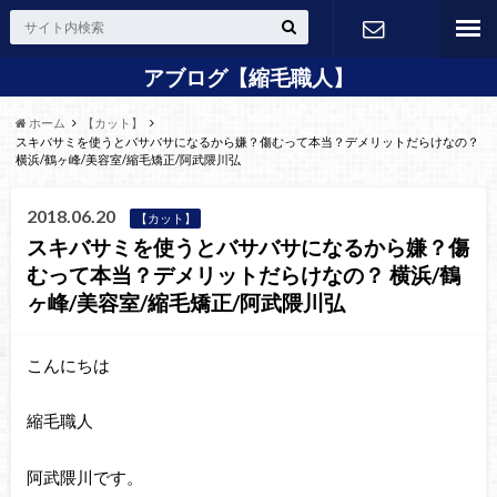
アブログ【縮毛職人】
24H Web
ホーム
【カット】
予約
スキバサミを使うとバサバサになるから嫌？傷むって本当？デメリットだらけなの？
横浜/鶴ヶ峰/美容室/縮毛矯正/阿武隈川弘
2018.06.20
【カット】
スキバサミを使うとバサバサになるから嫌？傷
むって本当？デメリットだらけなの？ 横浜/鶴
ヶ峰/美容室/縮毛矯正/阿武隈川弘
こんにちは
縮毛職人
阿武隈川です。