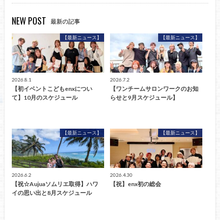
NEW POST
最新の記事
【最新ニュース】
【最新ニュース】
2026.8.1
2026.7.2
【初イベントこどもenxについ
【ワンチームサロンワークのお知
て】10月のスケジュール
らせと9月スケジュール】
【最新ニュース】
【最新ニュース】
2026.6.2
2026.4.30
【祝☆Aujuaソムリエ取得】ハワ
【祝】enx初の総会
イの思い出と8月スケジュール