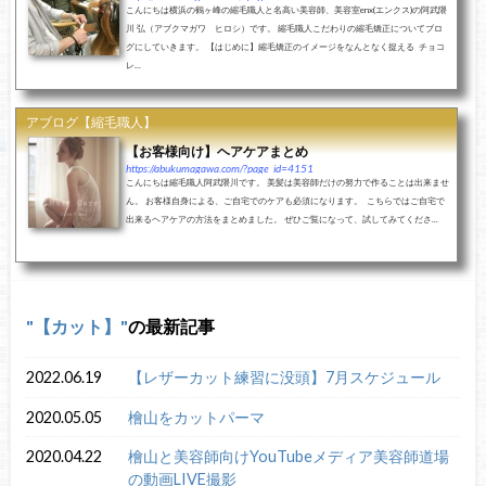
こんにちは横浜の鶴ヶ峰の縮毛職人と名高い美容師、美容室enx(エンクス)の阿武隈
川 弘（アブクマガワ ヒロシ）です。 縮毛職人こだわりの縮毛矯正についてブロ
グにしていきます。 【はじめに】縮毛矯正のイメージをなんとなく捉える チョコ
レ...
アブログ【縮毛職人】
【お客様向け】ヘアケアまとめ
https://abukumagawa.com/?page_id=4151
こんにちは縮毛職人阿武隈川です。 美髪は美容師だけの努力で作ることは出来ませ
ん。 お客様自身による、ご自宅でのケアも必須になります。 こちらではご自宅で
出来るヘアケアの方法をまとめました。 ぜひご覧になって、試してみてくださ...
【カット】
の最新記事
2022.06.19
【レザーカット練習に没頭】7月スケジュール
2020.05.05
檜山をカットパーマ
2020.04.22
檜山と美容師向けYouTubeメディア美容師道場
の動画LIVE撮影