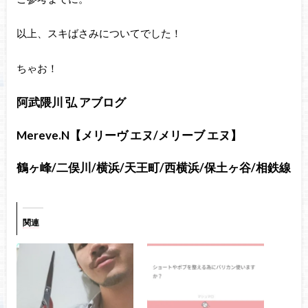
以上、スキばさみについてでした！
ちゃお！
阿武隈川 弘 アブログ
Mereve.N【メリーヴ エヌ/メリーブ エヌ】
鶴ヶ峰/二俣川/横浜/天王町/西横浜/保土ヶ谷/相鉄線
関連