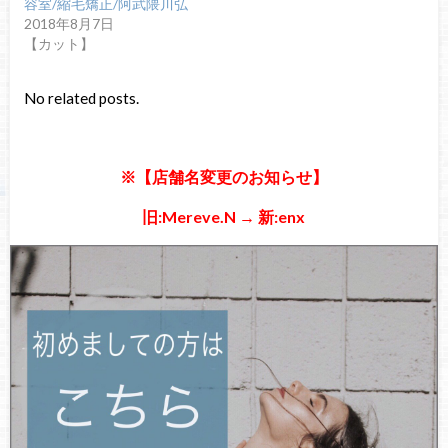
容室/縮毛矯正/阿武隈川弘
2018年8月7日
【カット】
No related posts.
※【店舗名変更のお知らせ】
旧:Mereve.N → 新:enx