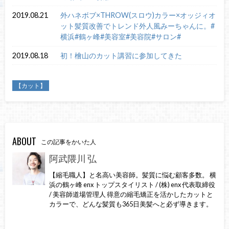
2019.08.21
外ハネボブ×THROW(スロウ)カラー×オッジィオ
ット髪質改善でトレンド外人風みーちゃんに。#
横浜#鶴ヶ峰#美容室#美容院#サロン#
2019.08.18
初！檜山のカット講習に参加してきた
【カット】
ABOUT
この記事をかいた人
阿武隈川 弘
【縮毛職人】と名高い美容師。髪質に悩む顧客多数。 横
浜の鶴ヶ峰 enx トップスタイリスト / (株) enx 代表取締役
/ 美容師道場管理人 得意の縮毛矯正を活かしたカットと
カラーで、どんな髪質も365日美髪へと必ず導きます。