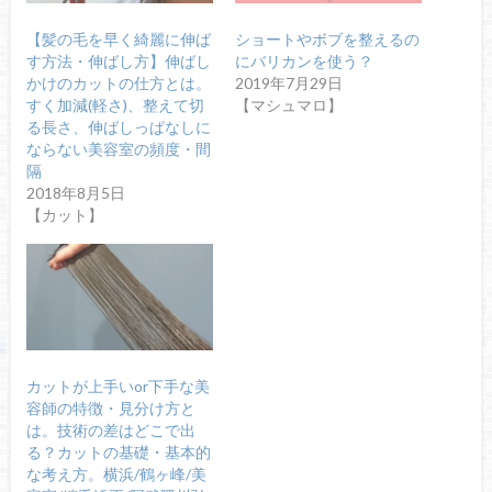
【髪の毛を早く綺麗に伸ば
ショートやボブを整えるの
す方法・伸ばし方】伸ばし
にバリカンを使う？
かけのカットの仕方とは。
2019年7月29日
すく加減(軽さ)、整えて切
【マシュマロ】
る長さ、伸ばしっぱなしに
ならない美容室の頻度・間
隔
2018年8月5日
【カット】
カットが上手いor下手な美
容師の特徴・見分け方と
は。技術の差はどこで出
る？カットの基礎・基本的
な考え方。横浜/鶴ヶ峰/美