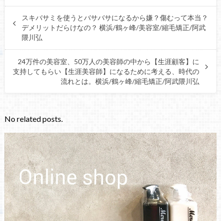
スキバサミを使うとバサバサになるから嫌？傷むって本当？
デメリットだらけなの？ 横浜/鶴ヶ峰/美容室/縮毛矯正/阿武
隈川弘
24万件の美容室、50万人の美容師の中から【生涯顧客】に
支持してもらい【生涯美容師】になるために考える、時代の
流れとは。横浜/鶴ヶ峰/縮毛矯正/阿武隈川弘
No related posts.