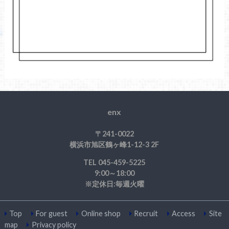
enx
〒241-0022
横浜市旭区鶴ヶ峰1-12-3 2F
TEL 045-459-5225
9:00～18:00
※定休日:毎週火曜
Top
For guest
Online shop
Recruit
Access
Site
map
Privacy policy