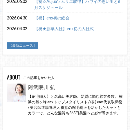
2026.06.02
【祝☆Aujuaソムリエ取得】ハワイの思い出と8
月スケジュール
2026.04.30
【祝】enx初の総会
2026.04.02
【祝★新卒入社】enx初の入社式
【最新ニュース】
ABOUT
この記事をかいた人
阿武隈川 弘
【縮毛職人】と名高い美容師。髪質に悩む顧客多数。 横
浜の鶴ヶ峰 enx トップスタイリスト / (株) enx 代表取締役
/ 美容師道場管理人 得意の縮毛矯正を活かしたカットと
カラーで、どんな髪質も365日美髪へと必ず導きます。