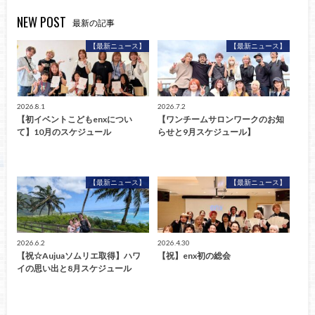
NEW POST
最新の記事
【最新ニュース】
【最新ニュース】
2026.8.1
2026.7.2
【初イベントこどもenxについ
【ワンチームサロンワークのお知
て】10月のスケジュール
らせと9月スケジュール】
【最新ニュース】
【最新ニュース】
2026.6.2
2026.4.30
【祝☆Aujuaソムリエ取得】ハワ
【祝】enx初の総会
イの思い出と8月スケジュール