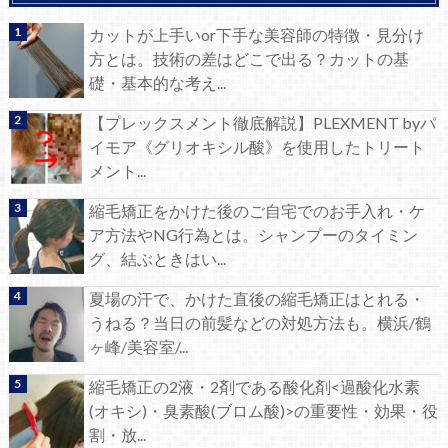
カットが上手いor下手な美容師の特徴・見分け
方とは。技術の差はどこで出る？カットの基
礎・基本的な考え...
【プレックスメント徹底解説】PLEXMENT byパ
イモア《グリオキシル酸》を使用したトリート
メント...
縮毛矯正をかけた後のご自宅でのお手入れ・ケ
ア方法やNG行為とは。シャンプーのタイミン
グ、結ぶときはい...
夏場の汗で、かけた直後の縮毛矯正はとれる・
うねる？当日の前髪などの対処方法も。横浜/鶴
ヶ峰/美容室/...
縮毛矯正の2液・2剤である酸化剤<過酸化水素
(オキシ)・臭素酸(ブロム酸)>の重要性・効果・役
割・放...