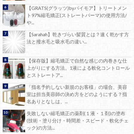
【GRATS(グラッツ)byパイモア】トリートメン
ト97%縮毛矯正(ストレートパーマ)の使用方法/
や...
【Sarahah】乾きづらい髪質とは？速く乾かす方
法と撥水毛と吸水毛の違い...
【保存版】縮毛矯正で自然な感じの内巻きな仕
上がりにする方法。1液による軟化コントロール
とストレートア...
「指名予約しない新規のお客様」の場合、美容
室は担当美容師の決め方をどのようにする？指
名ありとなしは、...
失敗しない縮毛矯正の薬剤(１液・１剤)の塗布
(技術・塗り分け・時間差・スピード・軟化チェ
ック)の方法...