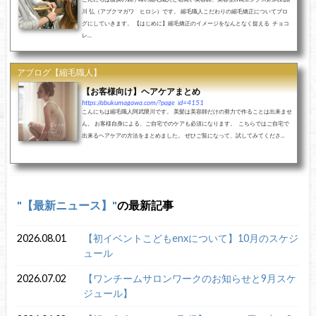
川 弘（アブクマガワ ヒロシ）です。 縮毛職人こだわりの縮毛矯正についてブロ
グにしていきます。 【はじめに】縮毛矯正のイメージをなんとなく捉える チョコ
レ...
アブログ【縮毛職人】
【お客様向け】ヘアケアまとめ
https://abukumagawa.com/?page_id=4151
こんにちは縮毛職人阿武隈川です。 美髪は美容師だけの努力で作ることは出来ませ
ん。 お客様自身による、ご自宅でのケアも必須になります。 こちらではご自宅で
出来るヘアケアの方法をまとめました。 ぜひご覧になって、試してみてくださ...
【最新ニュース】
の最新記事
2026.08.01
【初イベントこどもenxについて】10月のスケジ
ュール
2026.07.02
【ワンチームサロンワークのお知らせと9月スケ
ジュール】