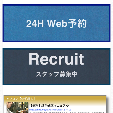
アブログ【縮毛職人】
【無料】縮毛矯正マニュアル
https://abukumagawa.com/?page_id=415
こんにちは横浜の鶴ヶ峰の縮毛職人と名高い美容師、美容室enx(エンクス)の阿武隈