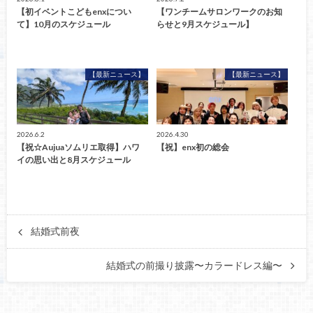
【初イベントこどもenxについ
【ワンチームサロンワークのお知
て】10月のスケジュール
らせと9月スケジュール】
【最新ニュース】
【最新ニュース】
2026.6.2
2026.4.30
【祝☆Aujuaソムリエ取得】ハワ
【祝】enx初の総会
イの思い出と8月スケジュール
結婚式前夜
結婚式の前撮り披露〜カラードレス編〜