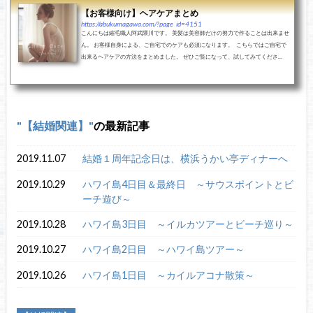
【お客様向け】ヘアケアまとめ
https://abukumagawa.com/?page_id=4151
こんにちは縮毛職人阿武隈川です。 美髪は美容師だけの努力で作ることは出来ませ
ん。 お客様自身による、ご自宅でのケアも必須になります。 こちらではご自宅で
出来るヘアケアの方法をまとめました。 ぜひご覧になって、試してみてくださ...
【結婚関連】
の最新記事
2019.11.07
結婚１周年記念日は、横浜うかい亭ディナーへ
2019.10.29
ハワイ島4日目＆最終日 ～サウスポイントとビ
ーチ遊び～
2019.10.28
ハワイ島3日目 ～イルカツアーとビーチ巡り～
2019.10.27
ハワイ島2日目 ～ハワイ島ツアー～
2019.10.26
ハワイ島1日目 ～カイルアコナ散策～