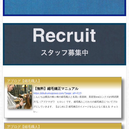
アブログ【縮毛職人】
【無料】縮毛矯正マニュアル
https://abukumagawa.com/?page_id=415
こんにちは横浜の鶴ヶ峰の縮毛職人と名高い美容師、美容室enx(エンクス)の阿武隈
川 弘（アブクマガワ ヒロシ）です。 縮毛職人こだわりの縮毛矯正についてブロ
グにしていきます。 【はじめに】縮毛矯正のイメージをなんとなく捉える チョコ
レ...
アブログ【縮毛職人】