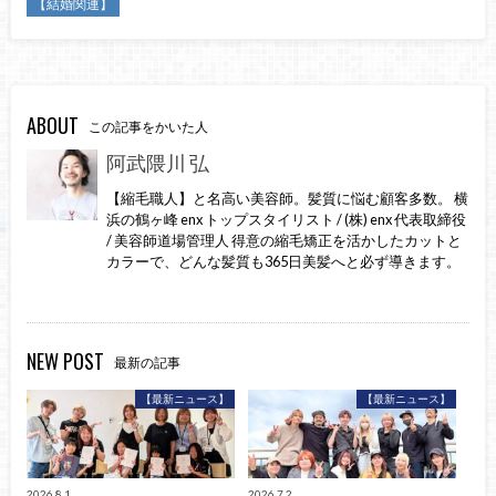
【結婚関連】
ABOUT
この記事をかいた人
阿武隈川 弘
【縮毛職人】と名高い美容師。髪質に悩む顧客多数。 横
浜の鶴ヶ峰 enx トップスタイリスト / (株) enx 代表取締役
/ 美容師道場管理人 得意の縮毛矯正を活かしたカットと
カラーで、どんな髪質も365日美髪へと必ず導きます。
NEW POST
最新の記事
【最新ニュース】
【最新ニュース】
2026.8.1
2026.7.2