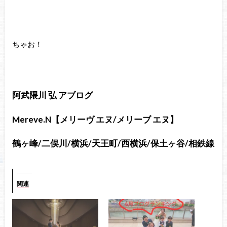
ちゃお！
阿武隈川 弘 アブログ
Mereve.N【メリーヴ エヌ/メリーブ エヌ】
鶴ヶ峰/二俣川/横浜/天王町/西横浜/保土ヶ谷/相鉄線
関連