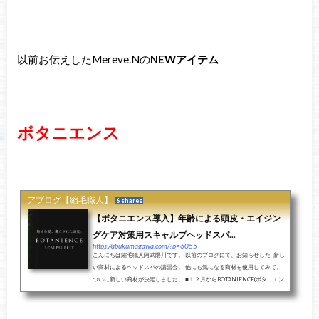
以前お伝えしたMereve.Nの
NEWアイテム
ボタニエンス
アブログ【縮毛職人】
6 shares
【ボタニエンス導入】年齢による頭皮・エイジン
グケア対策用スキャルプヘッドスパ...
https://abukumagawa.com/?p=6055
こんにちは縮毛職人阿武隈川です。 以前のブログにて、お知らせした 新し
い商材によるヘッドスパの講習会。 他にも気になる商材を使用してみて、
ついに新しい商材が決定しました。 ■１２月からBOTANIENCE(ボタニエン
ス)by SUNCALL(サンコ...