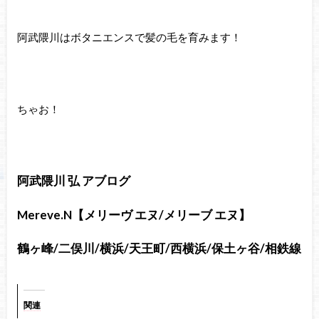
阿武隈川はボタニエンスで髪の毛を育みます！
ちゃお！
阿武隈川 弘 アブログ
Mereve.N【メリーヴ エヌ/メリーブ エヌ】
鶴ヶ峰/二俣川/横浜/天王町/西横浜/保土ヶ谷/相鉄線
関連