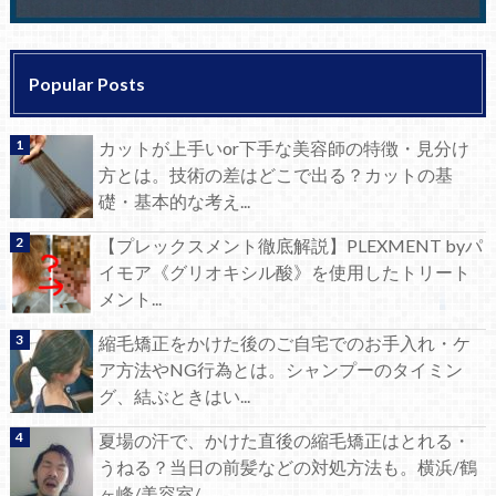
Popular Posts
カットが上手いor下手な美容師の特徴・見分け
方とは。技術の差はどこで出る？カットの基
礎・基本的な考え...
【プレックスメント徹底解説】PLEXMENT byパ
イモア《グリオキシル酸》を使用したトリート
メント...
縮毛矯正をかけた後のご自宅でのお手入れ・ケ
ア方法やNG行為とは。シャンプーのタイミン
グ、結ぶときはい...
夏場の汗で、かけた直後の縮毛矯正はとれる・
うねる？当日の前髪などの対処方法も。横浜/鶴
ヶ峰/美容室/...