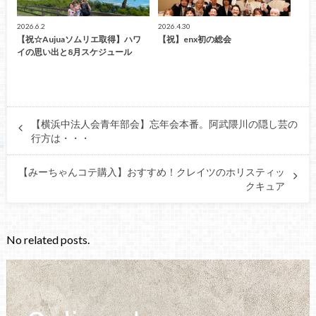
2026.6.2
2026.4.30
【祝☆Aujuaソムリエ取得】ハワ
【祝】enx初の総会
イの思い出と8月スケジュール
【横浜中法人会青年部会】忘年会本番。阿武隈川の隠し芸の
行方は・・・
【みーちゃんコテ購入】おすすめ！クレイツのホリスティッ
クキュア
No related posts.