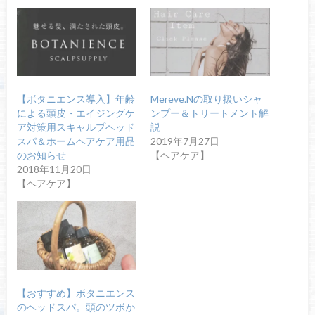
【ボタニエンス導入】年齢
Mereve.Nの取り扱いシャ
による頭皮・エイジングケ
ンプー＆トリートメント解
ア対策用スキャルプヘッド
説
スパ＆ホームヘアケア用品
2019年7月27日
のお知らせ
【ヘアケア】
2018年11月20日
【ヘアケア】
【おすすめ】ボタニエンス
のヘッドスパ。頭のツボか