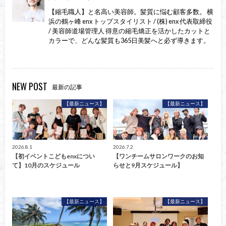
【縮毛職人】と名高い美容師。髪質に悩む顧客多数。 横
浜の鶴ヶ峰 enx トップスタイリスト / (株) enx 代表取締役
/ 美容師道場管理人 得意の縮毛矯正を活かしたカットと
カラーで、どんな髪質も365日美髪へと必ず導きます。
NEW POST
最新の記事
【最新ニュース】
【最新ニュース】
2026.8.1
2026.7.2
【初イベントこどもenxについ
【ワンチームサロンワークのお知
て】10月のスケジュール
らせと9月スケジュール】
【最新ニュース】
【最新ニュース】