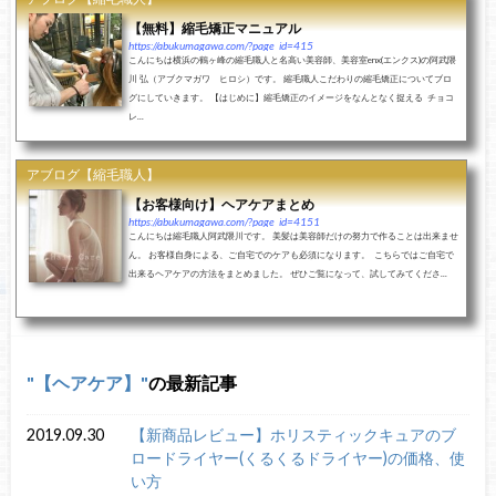
【無料】縮毛矯正マニュアル
https://abukumagawa.com/?page_id=415
こんにちは横浜の鶴ヶ峰の縮毛職人と名高い美容師、美容室enx(エンクス)の阿武隈
川 弘（アブクマガワ ヒロシ）です。 縮毛職人こだわりの縮毛矯正についてブロ
グにしていきます。 【はじめに】縮毛矯正のイメージをなんとなく捉える チョコ
レ...
アブログ【縮毛職人】
【お客様向け】ヘアケアまとめ
https://abukumagawa.com/?page_id=4151
こんにちは縮毛職人阿武隈川です。 美髪は美容師だけの努力で作ることは出来ませ
ん。 お客様自身による、ご自宅でのケアも必須になります。 こちらではご自宅で
出来るヘアケアの方法をまとめました。 ぜひご覧になって、試してみてくださ...
【ヘアケア】
の最新記事
2019.09.30
【新商品レビュー】ホリスティックキュアのブ
ロードライヤー(くるくるドライヤー)の価格、使
い方