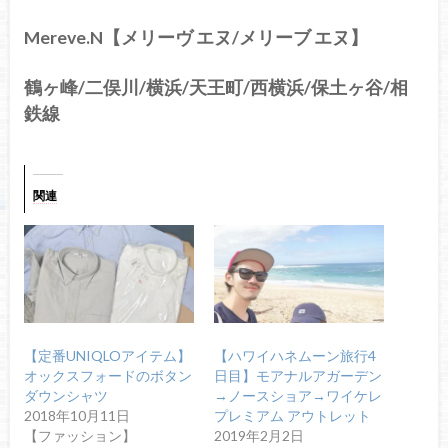
Mereve.N【メリーヴ エヌ/メリーブ エヌ】
鶴ヶ峰/二俣川/横浜/天王町/西横浜/保土ヶ谷/相
鉄線
関連
【定番UNIQLOアイテム】
【ハワイハネムーン旅行4
オックスフォードのボタン
日目】モアナルアガーデン
ダウンシャツ
→ノースショア→ワイケレ
2018年10月11日
プレミアム アウトレット
【ファッション】
2019年2月2日