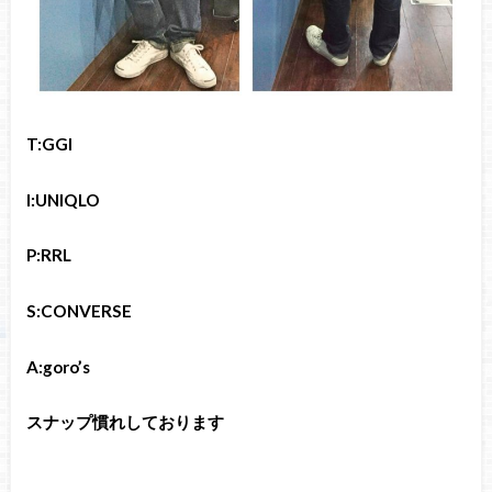
T:GGI
I:UNIQLO
P:RRL
S:CONVERSE
A:goro’s
スナップ慣れしております