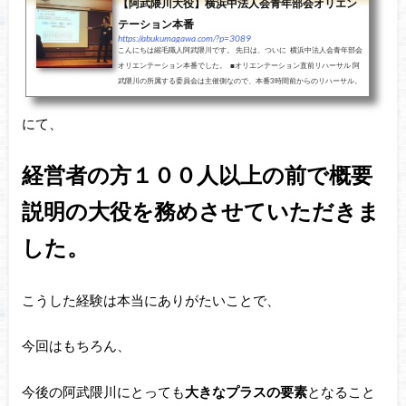
【阿武隈川大役】横浜中法人会青年部会オリエン
テーション本番
https://abukumagawa.com/?p=3089
こんにちは縮毛職人阿武隈川です。 先日は、ついに 横浜中法人会青年部会
オリエンテーション本番でした。 ■オリエンテーション直前リハーサル 阿
武隈川の所属する委員会は主催側なので、本番3時間前からのリハーサル。
委員長と副委...
にて、
経営者の方１００人以上の前で概要
説明の大役を務めさせていただきま
した。
こうした経験は本当にありがたいことで、
今回はもちろん、
今後の阿武隈川にとっても
大きなプラスの要素
となること