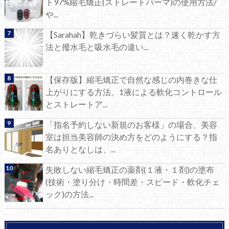
ト97%縮毛矯正(ストレートパーマ)の使用方法/
や...
【Sarahah】乾きづらい髪質とは？速く乾かす方
法と撥水毛と吸水毛の違い...
【保存版】縮毛矯正で自然な感じの内巻きな仕
上がりにする方法。1液による軟化コントロール
とストレートア...
「指名予約しない新規のお客様」の場合、美容
室は担当美容師の決め方をどのようにする？指
名ありとなしは、...
失敗しない縮毛矯正の薬剤(１液・１剤)の塗布
(技術・塗り分け・時間差・スピード・軟化チェ
ック)の方法...