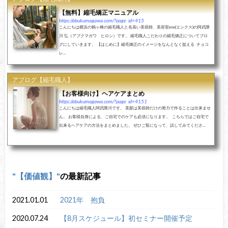
【無料】縮毛矯正マニュアル
https://abukumagawa.com/?page_id=415
こんにちは横浜の鶴ヶ峰の縮毛職人と名高い美容師、美容室enx(エンクス)の阿武隈
川 弘（アブクマガワ ヒロシ）です。 縮毛職人こだわりの縮毛矯正についてブロ
グにしていきます。 【はじめに】縮毛矯正のイメージをなんとなく捉える チョコ
レ...
アブログ【縮毛職人】
【お客様向け】ヘアケアまとめ
https://abukumagawa.com/?page_id=4151
こんにちは縮毛職人阿武隈川です。 美髪は美容師だけの努力で作ることは出来ませ
ん。 お客様自身による、ご自宅でのケアも必須になります。 こちらではご自宅で
出来るヘアケアの方法をまとめました。 ぜひご覧になって、試してみてくださ...
【価値観】
の最新記事
2021.01.01
2021年 抱負
2020.07.24
【8月スケジュール】初セミナー開催予定