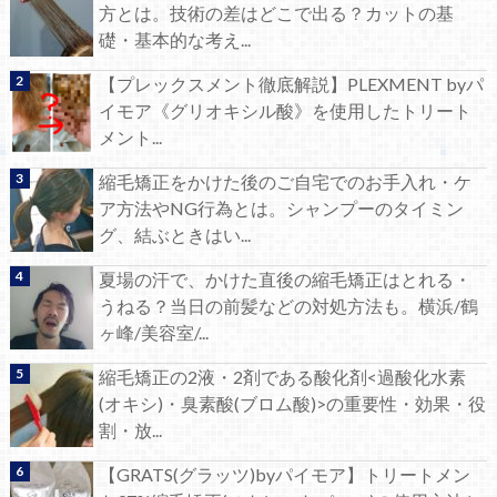
方とは。技術の差はどこで出る？カットの基
礎・基本的な考え...
【プレックスメント徹底解説】PLEXMENT byパ
イモア《グリオキシル酸》を使用したトリート
メント...
縮毛矯正をかけた後のご自宅でのお手入れ・ケ
ア方法やNG行為とは。シャンプーのタイミン
グ、結ぶときはい...
夏場の汗で、かけた直後の縮毛矯正はとれる・
うねる？当日の前髪などの対処方法も。横浜/鶴
ヶ峰/美容室/...
縮毛矯正の2液・2剤である酸化剤<過酸化水素
(オキシ)・臭素酸(ブロム酸)>の重要性・効果・役
割・放...
【GRATS(グラッツ)byパイモア】トリートメン