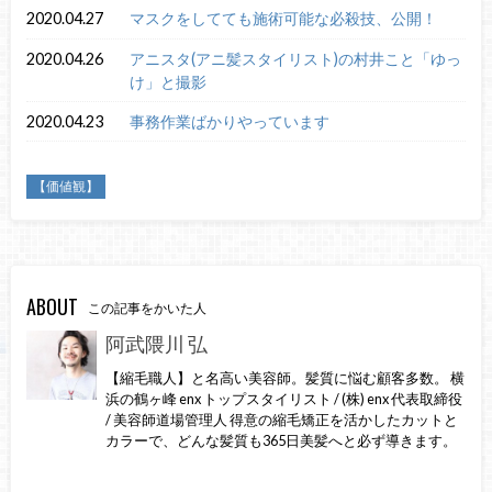
2020.04.27
マスクをしてても施術可能な必殺技、公開！
2020.04.26
アニスタ(アニ髪スタイリスト)の村井こと「ゆっ
け」と撮影
2020.04.23
事務作業ばかりやっています
【価値観】
ABOUT
この記事をかいた人
阿武隈川 弘
【縮毛職人】と名高い美容師。髪質に悩む顧客多数。 横
浜の鶴ヶ峰 enx トップスタイリスト / (株) enx 代表取締役
/ 美容師道場管理人 得意の縮毛矯正を活かしたカットと
カラーで、どんな髪質も365日美髪へと必ず導きます。