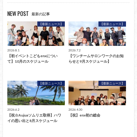
NEW POST
最新の記事
【最新ニュース】
【最新ニュース】
2026.8.1
2026.7.2
【初イベントこどもenxについ
【ワンチームサロンワークのお知
て】10月のスケジュール
らせと9月スケジュール】
【最新ニュース】
【最新ニュース】
2026.6.2
2026.4.30
【祝☆Aujuaソムリエ取得】ハワ
【祝】enx初の総会
イの思い出と8月スケジュール