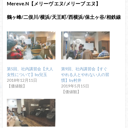
Mereve.N【メリーヴ エヌ/メリーブ エヌ】
鶴ヶ峰/二俣川/横浜/天王町/西横浜/保土ヶ谷/相鉄線
第5回、社内講習会【大人
第9回、社内講習会【すぐ
女性について】by兒玉
やれる人とやれない人の習
2018年12月11日
慣】by村井
【価値観】
2019年5月15日
【価値観】