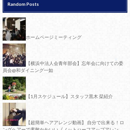
Random Posts
ホームページミーティング
【横浜中法人会青年部会】忘年会に向けての委
員会@和ダイニング一如
【1月スケジュール】スタッフ黒木 栞紹介
【超簡単ヘアアレンジ動画】 自分で出来る！ロ
ングヘアーで素敵かわいい《ノットハーフアップアレン