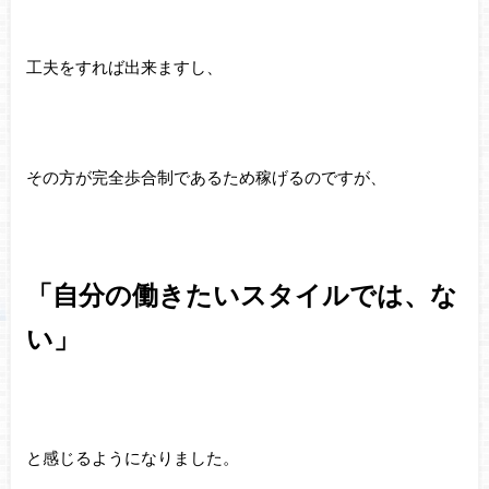
工夫をすれば出来ますし、
その方が完全歩合制であるため稼げるのですが、
「自分の働きたいスタイルでは、な
い」
と感じるようになりました。