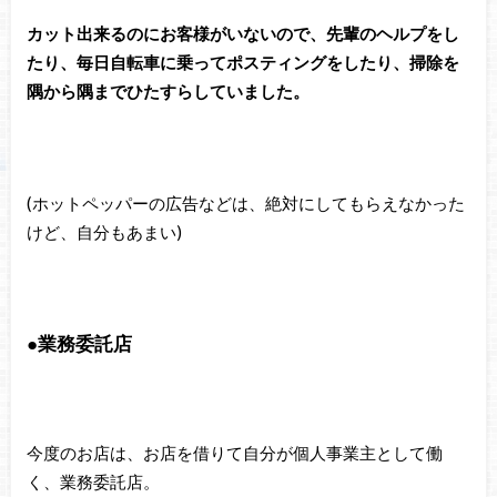
カット出来るのにお客様がいないので、先輩のヘルプをし
たり、毎日自転車に乗ってポスティングをしたり、掃除を
隅から隅までひたすらしていました。
(ホットペッパーの広告などは、絶対にしてもらえなかった
けど、自分もあまい)
●業務委託店
今度のお店は、お店を借りて自分が個人事業主として働
く、業務委託店。