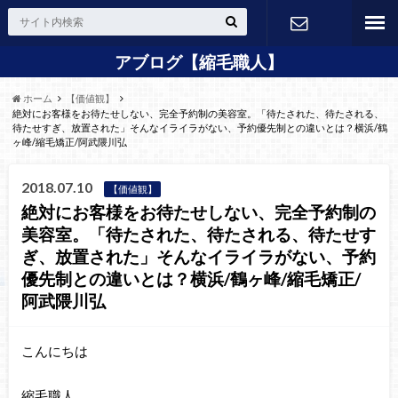
アブログ【縮毛職人】
24H Web
ホーム
【価値観】
予約
絶対にお客様をお待たせしない、完全予約制の美容室。「待たされた、待たされる、
待たせすぎ、放置された」そんなイライラがない、予約優先制との違いとは？横浜/鶴
ヶ峰/縮毛矯正/阿武隈川弘
2018.07.10
【価値観】
絶対にお客様をお待たせしない、完全予約制の
美容室。「待たされた、待たされる、待たせす
ぎ、放置された」そんなイライラがない、予約
優先制との違いとは？横浜/鶴ヶ峰/縮毛矯正/
阿武隈川弘
こんにちは
縮毛職人