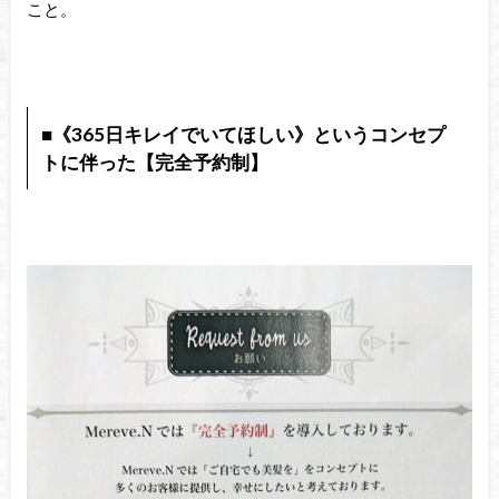
こと。
■《365日キレイでいてほしい》というコンセプ
トに伴った【完全予約制】