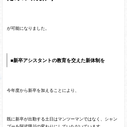
が可能になりました。
■新卒アシスタントの教育を交えた新体制を
今年度から新卒を加えることにより、
既に新卒が出勤する土日はマンツーマンではなく、シャン
プーを阿武隈川の変わりにしていただいています。