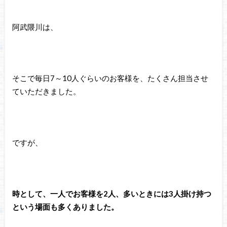
阿武隈川は、
そこで毎日7～10人ぐらいのお客様を、たくさん担当させ
ていただきました。
ですが、
時として、一人でお客様を2人、多いときには3人掛け持つ
という場面も多くありました。