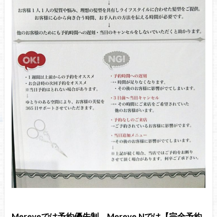
Mereveでは予約優先制、Mereve.Nでは【完全予約