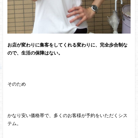
お店が変わりに集客をしてくれる変わりに、完全歩合制な
ので、生活の保障はない。
そのため
かなり安い価格帯で、多くのお客様が予約をいただくシス
テム。