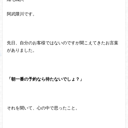
阿武隈川です。
先日、自分のお客様ではないのですが聞こえてきたお言葉
がありました。
「朝一番の予約なら待たないでしょ？」
それを聞いて、心の中で思ったこと。