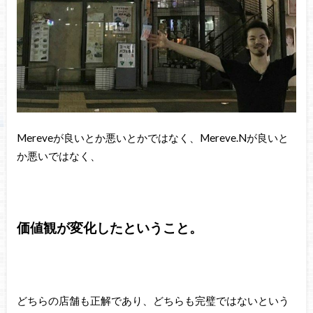
Mereveが良いとか悪いとかではなく、Mereve.Nが良いと
か悪いではなく、
価値観が変化したということ。
どちらの店舗も正解であり、どちらも完璧ではないという