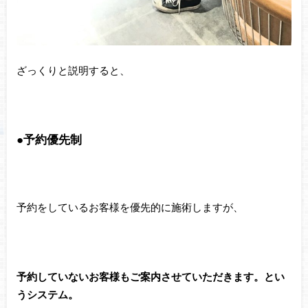
ざっくりと説明すると、
●予約優先制
予約をしているお客様を優先的に施術しますが、
予約していないお客様もご案内させていただきます。とい
うシステム。